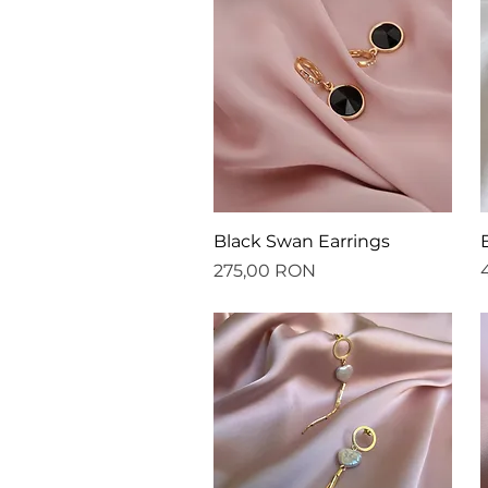
Afișare rapidă
Black Swan Earrings
Preț
P
275,00 RON