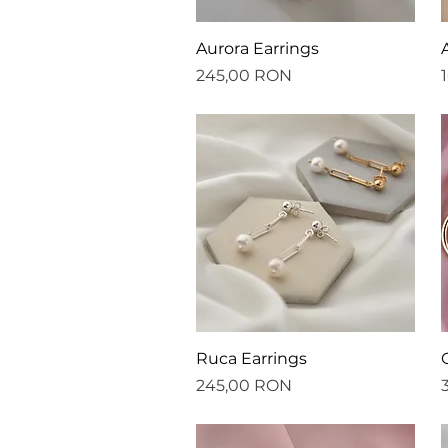
Afișare rapidă
Aurora Earrings
Preț
P
245,00 RON
Afișare rapidă
Ruca Earrings
Preț
P
245,00 RON