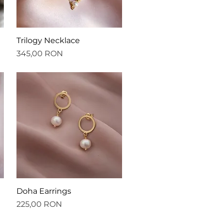
Afișare rapidă
Trilogy Necklace
Preț
345,00 RON
Afișare rapidă
Doha Earrings
Preț
225,00 RON