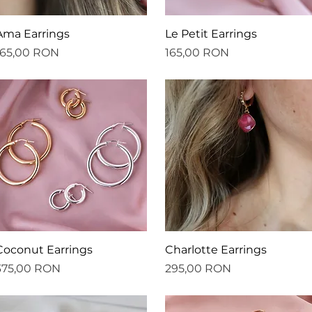
Afișare rapidă
Afișare rapidă
Ama Earrings
Le Petit Earrings
reț
Preț
165,00 RON
165,00 RON
Afișare rapidă
Afișare rapidă
Coconut Earrings
Charlotte Earrings
reț
Preț
375,00 RON
295,00 RON