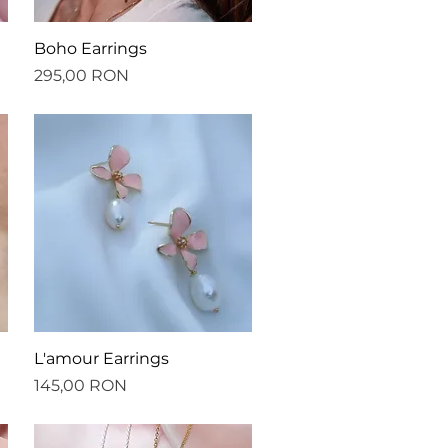
Afișare rapidă
Boho Earrings
Preț
295,00 RON
Afișare rapidă
L'amour Earrings
Preț
145,00 RON