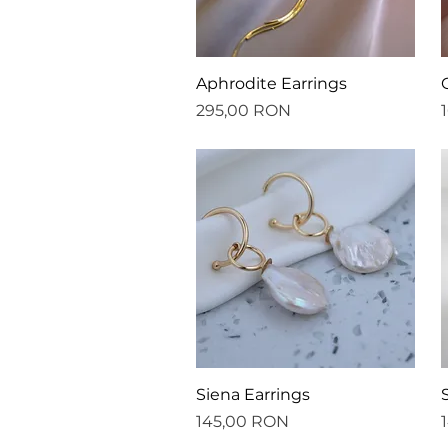
Afișare rapidă
Aphrodite Earrings
Preț
P
295,00 RON
Afișare rapidă
Siena Earrings
Preț
P
145,00 RON