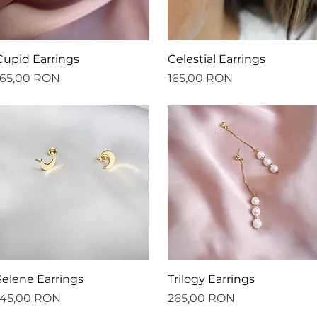
Afișare rapidă
Afișare rapidă
Cupid Earrings
Celestial Earrings
reț
Preț
165,00 RON
165,00 RON
Afișare rapidă
Afișare rapidă
Selene Earrings
Trilogy Earrings
reț
Preț
145,00 RON
265,00 RON