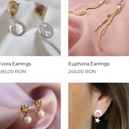
Afișare rapidă
Afișare rapidă
Evora Earrings
Euphoria Earrings
reț
Preț
495,00 RON
245,00 RON