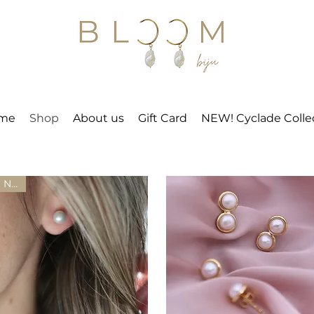
me
Shop
About us
Gift Card
NEW! Cyclade Colle
New