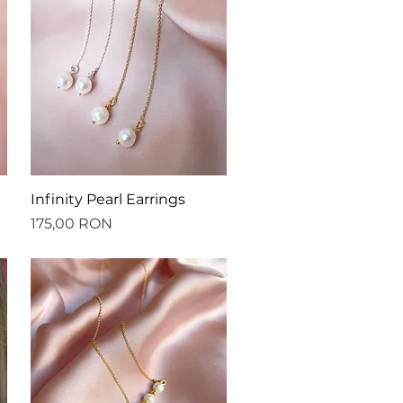
Afișare rapidă
Infinity Pearl Earrings
Preț
175,00 RON