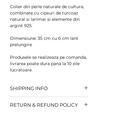
Colier din perle naturale de cultura,
combinate cu cipsuri de turcoaz
natural si larimar si elemente din
argint 925.
Dimensiune: 35 cm cu 6 cm lant
prelungire
Produsele se realizeaza pe comanda,
livrarea poate dura pana la 10 zile
lucratoare.
SHIPPING INFO
Toate comenzile se expediaza in
RETURN & REFUND POLICY
termen de
3-10 zile lucratoare
din
momentul plasarii comenzii.
Conform legislatiei in vigoare,
renuntarea la cumparare este
Toate comenzile facute in weekend
aplicabila doar clientilor persoane
sau in perioada sarbatorilor legale,