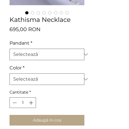
Kathisma Necklace
Preț
695,00 RON
Pandant
*
Color
*
Cantitate
*
Adaugă în coș