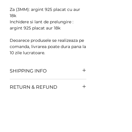
Za (3MM): argint 925 placat cu aur
18k
Inchidere si lant de prelungire :
argint 925 placat aur 18k
Deoarece produsele se realizeaza pe
comanda, livrarea poate dura pana la
10 zile lucratoare.
SHIPPING INFO
Toate comenzile se expediaza in
RETURN & REFUND
termen de
3-10 zile lucratoare
din
momentul plasarii comenzii.
Conform legislatiei in vigoare,
renuntarea la cumparare este
Toate comenzile facute in weekend
aplicabila doar clientilor persoane
sau in perioada sarbatorilor legale,
fizice si se aplica doar pentru
vor fi livrate in prima zi lucratoare.
produsele livrate prin curier.
Astfel, consumatorul are dreptul sa
Transportul este asigurat de un