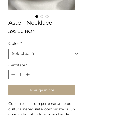
Asteri Necklace
Preț
395,00 RON
Color
*
Cantitate
*
Adaugă în coș
Colier realizat din perle naturale de
cultura, neregulate, combinate cu un
charm delicat in forma de stea din