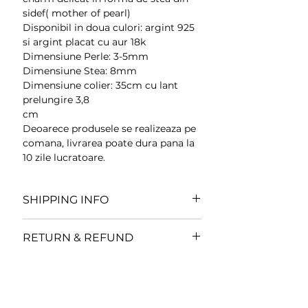
sidef( mother of pearl)
Disponibil in doua culori: argint 925
si argint placat cu aur 18k
Dimensiune Perle: 3-5mm
Dimensiune Stea: 8mm
Dimensiune colier: 35cm cu lant
prelungire 3,8
cm
Deoarece produsele se realizeaza pe
comana, livrarea poate dura pana la
10 zile lucratoare.
SHIPPING INFO
Toate comenzile se expediaza in
RETURN & REFUND
termen de
3-10 zile lucratoare
din
momentul plasarii comenzii.
Conform legislatiei in vigoare,
renuntarea la cumparare este
Toate comenzile facute in weekend
aplicabila doar clientilor persoane
sau in perioada sarbatorilor legale,
fizice si se aplica doar pentru