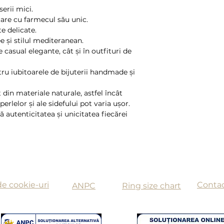
de catre Bloom Bij
serii mici.
care cu farmecul său unic.
te delicate.
 și stilul mediteranean.
 casual elegante, cât și în outfituri de
ru iubitoarele de bijuterii handmade și
t din materiale naturale, astfel încât
erlelor și ale sidefului pot varia ușor.
ă autenticitatea și unicitatea fiecărei
de cookie-uri
Conta
ANPC
Ring size chart