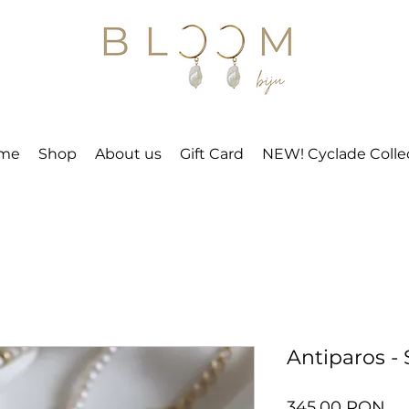
me
Shop
About us
Gift Card
NEW! Cyclade Colle
Antiparos -
Pr
345,00 RON