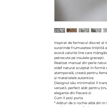
Inspirat de farmecul discret al 
surprinde frumusețea liniștită a
evocă valurile line care mângâie
petrecute pe insulele grecești.
Realizat manual din perle natura
sidef natural sculptat în formă d
atemporală, creată pentru femei
și materialele autentice.
Designul său minimalist îl tra
versatil, perfect atât pentru țin
elegante din fiecare zi.
Cum îl poți purta
* Alături de o rochie albă din i