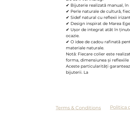
✔ Bijuterie realizată manual, în 
✔ Perle naturale de cultură, fie
✔ Sidef natural cu reflexii irizan
✔ Design inspirat de Marea Egee
✔ Ușor de integrat atât în ținute
ocazie.
✔ O idee de cadou rafinată pent
materiale naturale.
Notă: Fiecare colier este realiza
forma, dimensiunea și reflexiile p
Aceste particularități garanteaz
bijuterii. La
Politica 
Terms & Conditions