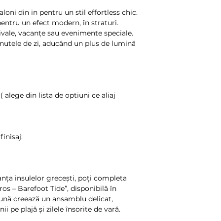
prin intermediul ori
Cheltuielile de retu
oni din in pentru un stil effortless chic.
in caz contrar, se v
pentru un efect modern, în straturi.
receptie. Pentru to
stivale, vacanțe sau evenimente speciale.
"plata la curier", c
inutele de zi, aducând un plus de lumină
unde se vor returna
Rambursarea contra
cel mult 14 de zile
include cheltuielile
facut altfel decat 
alege din lista de optiuni ce aliaj
ATENTIE:
Daca produsele ach
sau prezinta vicii de
loc cu un produs fu
finisaj:
in scris catre Blo
de la receptionare
produsul nu mai est
clientului, fie se v
anța insulelor grecești, poți completa
se va returna contr
ros – Barefoot Tide”, disponibilă în
persoanei fizice sau
eună creează un ansamblu delicat,
contravaloarea init
 pe plajă și zilele însorite de vară.
Cheltuielile de tran