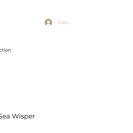
Conectează-te
ction
 Sea Wisper
eț