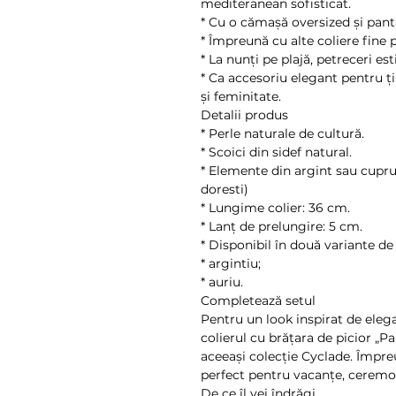
mediteranean sofisticat.
* Cu o cămașă oversized și pantal
* Împreună cu alte coliere fine 
* La nunți pe plajă, petreceri e
* Ca accesoriu elegant pentru ț
și feminitate.
Detalii produs
* Perle naturale de cultură.
* Scoici din sidef natural.
* Elemente din argint sau cupru( 
doresti)
* Lungime colier: 36 cm.
* Lanț de prelungire: 5 cm.
* Disponibil în două variante de 
* argintiu;
* auriu.
Completează setul
Pentru un look inspirat de eleg
colierul cu brățara de picior „Pa
aceeași colecție Cyclade. Împr
perfect pentru vacanțe, ceremonii
De ce îl vei îndrăgi