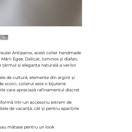
prin curier.
Astfel, consumatoru
Transportul este as
scris comerciantul
curierat rapid : Sa
penalitati si fara 
de 25 lei.
de 10 zile lucratoar
Pentru comenzi m
Returul produselor
Romania este
GRA
din 31 august 2000 
21 ianuarie 2003 p
Guvernului nr. 130/
insulei Antiparos, acest colier handmade
contractelor la dist
 Mării Egee. Delicat, luminos și diafan,
completarile ulteri
 țărmul și eleganța naturală a verilor
Guvernului nr. 34 d
Produsul returnat tr
le de cultură, elemente din argint și
care a fost livrat, 
e scoici, colierul este o bijuterie
accesoriile, cu etich
le care apreciază rafinamentul discret
intacte si impreun
au insotit, precum 
nsformă într-un accesoriu extrem de
persoana care a ini
utele de vacanță, cât și pentru aparițiile
notifica denuntarea
returnarea sumei pl
unde se vor returna
n sau mătase pentru un look